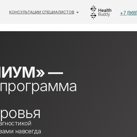
НСУЛЬТАЦИИ СПЕЦИАЛИСТОВ
+7 (969) 777-11-18
ИУМ» —
рограмма
овья
тикой
навсегда