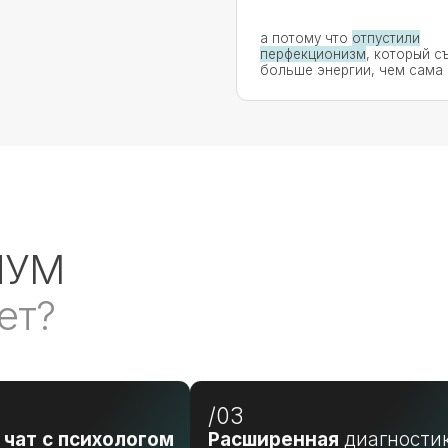
М
?
/03
/04
 психологом
Расширенная
диагностика
Отчёт
ями
личности
По заве
передаёт
едующей встречи.
В дополнение к стандартным тестам
гипотез
— углублённая методика на ваш
 — в тот же день
выбор:
разобр
анализ архетипов
ключев
стовые сообщения
анализ психологических защит
динам
работа с Тенью