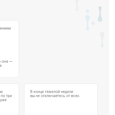
В конце тяжелой недели
вы не отключаетесь от всех.
Вы
знаете, что вас
восстанавливает
— и намеренно
это делаете.