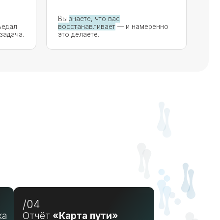
«Карта пути»
ршении программы психолог
 вам документ:
ы специалиста
анные кейсы
ые инсайты
ика изменений ДО и ПОСЛЕ