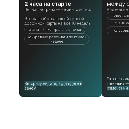
Это не поддержка 
Вы сразу видите, куда идёте и
галочки» —
это ин
зачем
изменений прямо 
Кажда
Программ
Каждое за
Диагностика и дорожная карта
(2 часа)
Шаг 1