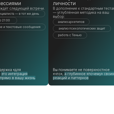
Материал
трансфо
«для
Вы понимаете не поверхностное
перечиты
теграция
«что»,
а глубинное «почему» своих
специали
в вашу жизнь
реакций и паттернов
помощни
Программа встреч.
я —
с конкретной задачей
а движется от диагностики к интеграции.
нятие — шаг вперёд, а не разговор ни о чём