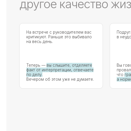
На встрече с руководителем вас
Подруга снова
критикуют. Раньше это выбивало
в неудобный м
на весь день.
Теперь —
вы слышите, отделяете
Вы говорите «н
факт от интерпретации, отвечаете
проваливаетес
по делу.
что
граница ст
Вечером об этом уже не думаете.
а нормой
.