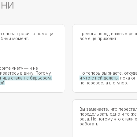
 просит о помощи
Тревога перед важным решением
омент.
всё ещё приходит.
ет» — и не
ь в вину. Потому
Но теперь вы знаете, откуда она —
ала не барьером,
и что с ней делать,
пока она
не переросла в ступор.
Вы замечаете, что перестали
переделывать одно и то же по три
раза. Не потому что стали хуже
работать —
а потому что
отпустили
перфекционизм
, который съедал
больше энергии, чем сама задача.