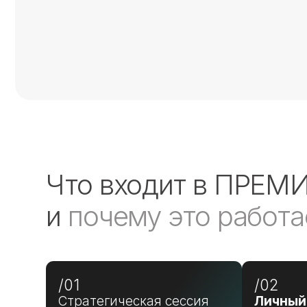
Что входит в ПРЕМИУ
и
почему это работает
/01
/02
Стратегическая сессия
Личный чат с
2 часа на старте
между сесси
Первая встреча — не знакомство.
Важное не ждёт сл
ответ специалиста
Это разработка вашей личной
с 9:00 до 21:00
дорожной карты на все 10 недель:
этапы
контрольные точки
голосовые и тек
конкретные результаты по каждой
неделе
Отзыв психологу Валерии Булавиной