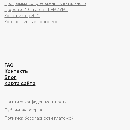
7707768390
Россия, 127018, г. Москва, 4-й
Стрелецкий пр-д, д. 4, к. 1, ЭТАЖ 1-
2 ПОМ 1-14
ООО "Профессорская клиника
"Хорошая практика"
ОГРН 5177746015662 ИНН
9705108916
Россия, 115054, г. Москва,
ул. Валовая, д. 32/75, строение 1,
этаж 3, пом. 1-3А;17;19;22-27