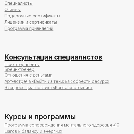
Карта сайта
Политика конфиденциальности
Публичная оферта
Политика безопасности платежей
Загрузите для
iOS
Загрузите для
Android
ООО «Хелс Бадди»
ОГРН: 1217700539561 ИНН:
7733376409
Россия, 125637, г. Москва,
Полесский пр-д, 16, стр. 1, оф 9/11
КПП: 773301001
Медицинская клиника-партнер:
ООО «ДНКОМ»
ОГРН: 1127746047175 ИНН: