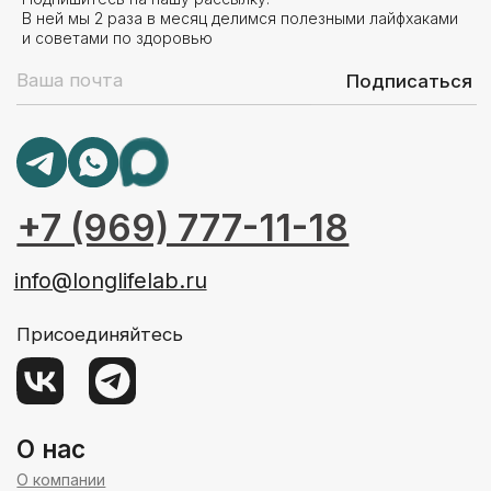
Программа привилегий
Консультации специалистов
Психотерапевты
Брейн-тренер
Отношения с деньгами
Арт-встреча «Выйти из тени: как обрести ресурс»
Экспресс-диагностика «Карта состояния»
Курсы и программы
Программа сопровождения ментального здоровья «10
шагов к балансу и энергии»
Программа сопровожения ментального
здоровья "10 шагов ПРЕМИУМ"
Конструктор ЭГО
Корпоративные программы
FAQ
Контакты
Блог