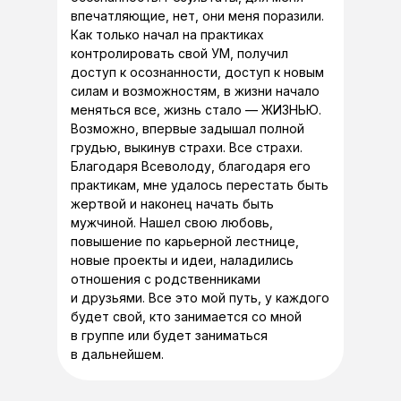
Android
впечатляющие, нет, они меня поразили.
Как только начал на практиках
контролировать свой УМ, получил
ООО «Хелс Бадди»
доступ к осознанности, доступ к новым
ОГРН: 1217700539561 ИНН:
7733376409
силам и возможностям, в жизни начало
Россия, 125637, г. Москва,
меняться все, жизнь стало — ЖИЗНЬЮ.
Полесский пр-д, 16, стр. 1, оф 9/11
КПП: 773301001
Возможно, впервые задышал полной
грудью, выкинув страхи. Все страхи.
Медицинская клиника-партнер:
ООО «ДНКОМ»
Благодаря Всеволоду, благодаря его
ОГРН: 1127746047175 ИНН:
7707768390
практикам, мне удалось перестать быть
Россия, 127018, г. Москва, 4-й
Стрелецкий пр-д, д. 4, к. 1, ЭТАЖ 1-
жертвой и наконец начать быть
2 ПОМ 1-14
мужчиной. Нашел свою любовь,
повышение по карьерной лестнице,
ООО "Профессорская клиника
"Хорошая практика"
новые проекты и идеи, наладились
ОГРН 5177746015662 ИНН
9705108916
отношения с родственниками
Россия, 115054, г. Москва,
ул. Валовая, д. 32/75, строение 1,
и друзьями. Все это мой путь, у каждого
этаж 3, пом. 1-3А;17;19;22-27
будет свой, кто занимается со мной
в группе или будет заниматься
в дальнейшем.