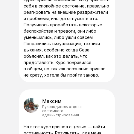
Программа сопровожения ментального
себя в спокойное состояние, правильно
здоровья "10 шагов ПРЕМИУМ"
Конструктор ЭГО
реагировать на внешние раздражители
Корпоративные программы
и проблемы, иногда отпускать это.
Получилось проработать некоторые
беспокойства и тревоги, они либо
уменьшились, либо ушли совсем.
Понравились визуализации, техники
FAQ
дыхания, особенно когда Сева
Контакты
объяснял, как это делать, что
Блог
Карта сайта
представлять. Курс понравился
в общем, но так как осознание пришло
не сразу, хотела бы пройти заново.
Политика конфиденциальности
Публичная оферта
Политика безопасности платежей
Максим
Руководитель отдела
системного
администрирования
Загрузите для
iOS
На этот курс пришел с целью — найти
осознанность. Результаты, для меня
Загрузите для