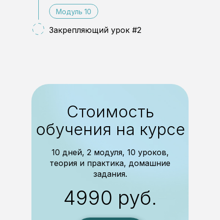
Модуль 10
Закрепляющий урок #2
Стоимость
обучения на курсе
Подпишитесь на нашу рассылку!
В ней мы 2 раза в месяц делимся полезными лайфхаками
и советами по здоровью
10 дней, 2 модуля, 10 уроков,
Подписаться
теория и практика, домашние
задания.
4990 руб.
+7 (969) 777-11-18
info@longlifelab.ru